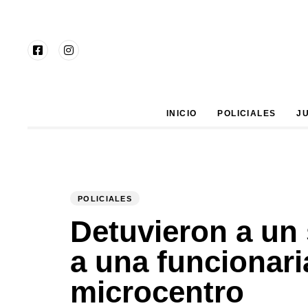
Type and hit enter
INICIO
POLICIALES
J
POLICIALES
PUBLISHED
Author
Published
IN:
on:
Detuvieron a un 
a una funcionaria
microcentro