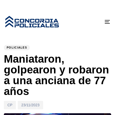
Tog
nav
PUBLISHED
Author
Published
IN:
on:
POLICIALES
Maniataron,
golpearon y robaron
a una anciana de 77
años
CP
23/11/2023