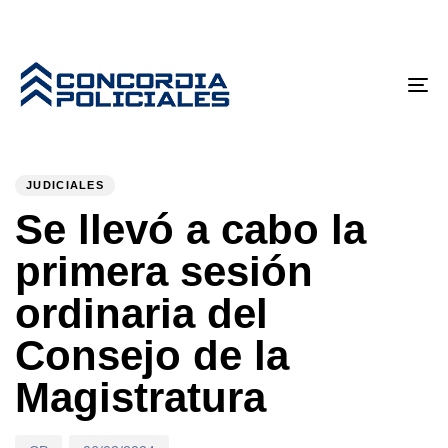
Tog
nav
PUBLISHED
Author
Published
IN:
on:
JUDICIALES
Se llevó a cabo la
primera sesión
ordinaria del
Consejo de la
Magistratura