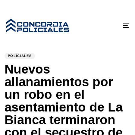
Tog
nav
PUBLISHED
Author
Published
IN:
on:
POLICIALES
Nuevos
allanamientos por
un robo en el
asentamiento de La
Bianca terminaron
con el secuestro de