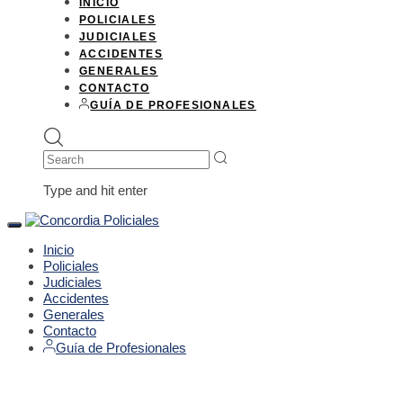
INICIO
POLICIALES
JUDICIALES
ACCIDENTES
GENERALES
CONTACTO
GUÍA DE PROFESIONALES
Search
Type and hit enter
Toggle
navigation
Inicio
Policiales
Judiciales
Accidentes
Generales
Contacto
Guía de Profesionales
PUBLISHED
Author
Published