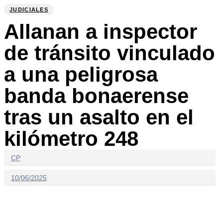
IN:
on:
JUDICIALES
Allanan a inspector
de tránsito vinculado
a una peligrosa
banda bonaerense
tras un asalto en el
kilómetro 248
CP
10/06/2025