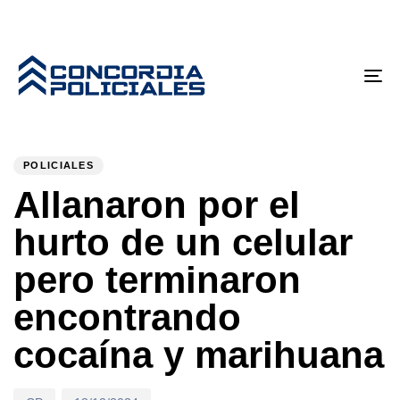
Tog
nav
PUBLISHED
Author
Published
IN:
on:
POLICIALES
Allanaron por el
hurto de un celular
pero terminaron
encontrando
cocaína y marihuana