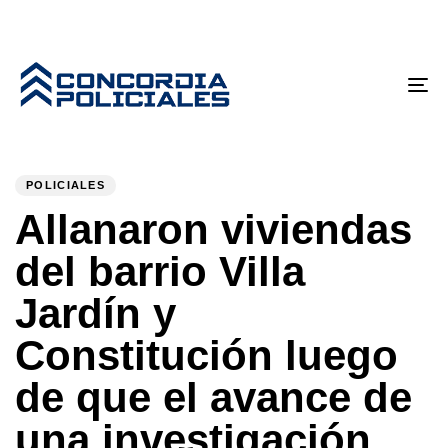
Tog
nav
PUBLISHED
Author
Published
IN:
on:
POLICIALES
Allanaron viviendas
del barrio Villa
Jardín y
Constitución luego
de que el avance de
una investigación