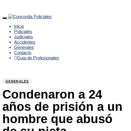
Toggle
navigation
Inicio
Policiales
Judiciales
Accidentes
Generales
Contacto
Guía de Profesionales
PUBLISHED
Author
Published
IN:
on:
GENERALES
Condenaron a 24
años de prisión a un
hombre que abusó