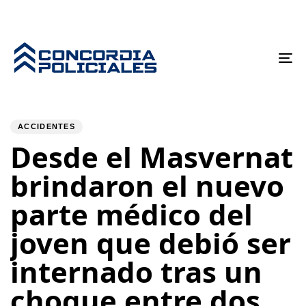
To
nav
PUBLISHED
Author
Published
IN:
on:
ACCIDENTES
Desde el Masvernat
brindaron el nuevo
parte médico del
joven que debió ser
internado tras un
choque entre dos