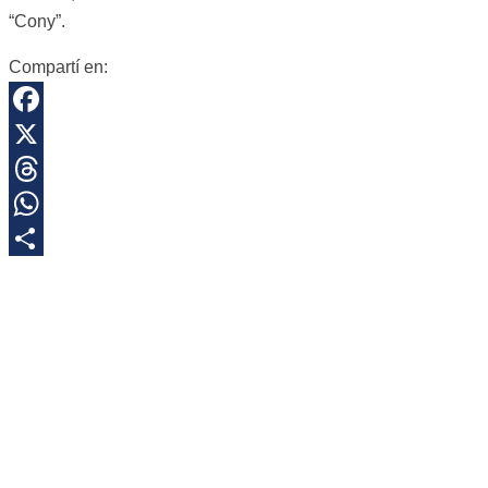
“Cony”.
Compartí en:
Facebook
X
Threads
WhatsApp
Share