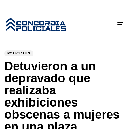
Tog
nav
PUBLISHED
Author
Published
IN:
on:
POLICIALES
Detuvieron a un
depravado que
realizaba
exhibiciones
obscenas a mujeres
en una plaza