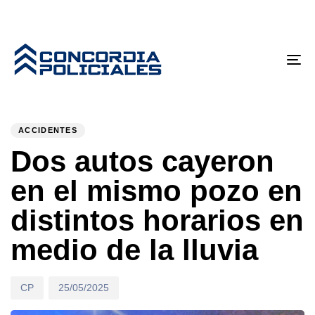
Tog
nav
PUBLISHED
Author
Published
IN:
on:
ACCIDENTES
Dos autos cayeron
en el mismo pozo en
distintos horarios en
medio de la lluvia
CP
25/05/2025