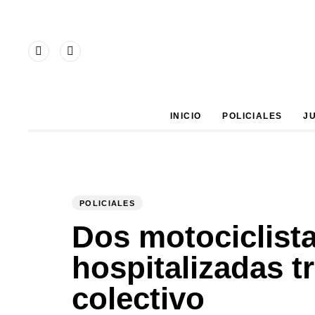
Type and hit enter
INICIO
POLICIALES
J
POLICIALES
PUBLISHED
Author
Published
IN:
on:
Dos motociclist
hospitalizadas t
colectivo