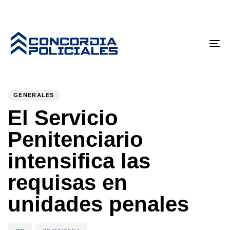
Tog
nav
PUBLISHED
Author
Published
IN:
on:
GENERALES
El Servicio
Penitenciario
intensifica las
requisas en
unidades penales