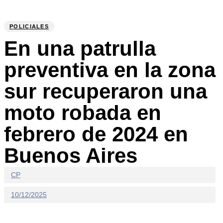
PUBLISHED
Author
Published
IN:
on:
POLICIALES
En una patrulla
preventiva en la zona
sur recuperaron una
moto robada en
febrero de 2024 en
Buenos Aires
CP
10/12/2025