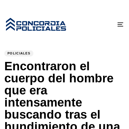
Tog
nav
PUBLISHED
Author
Published
IN:
on:
POLICIALES
Encontraron el
cuerpo del hombre
que era
intensamente
buscando tras el
hundimiento de una