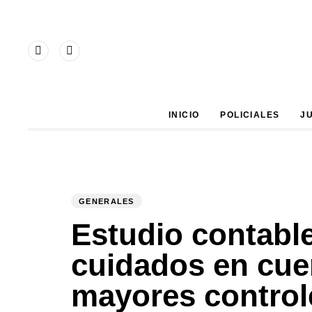
Type and hit enter
INICIO
POLICIALES
J
GENERALES
PUBLISHED
Author
Published
IN:
on:
Estudio contable
cuidados en cuen
mayores contro