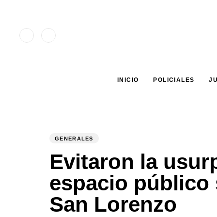
Type and hit enter
INICIO
POLICIALES
J
GENERALES
PUBLISHED
Author
Published
IN:
on:
Evitaron la usur
espacio público 
San Lorenzo