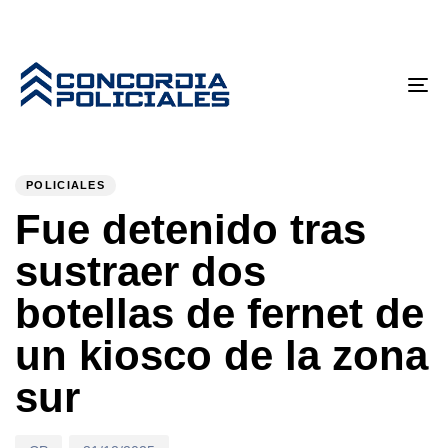
Tog
nav
PUBLISHED
Author
Published
IN:
on:
POLICIALES
Fue detenido tras
sustraer dos
botellas de fernet de
un kiosco de la zona
sur