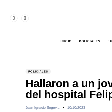
Type and hit enter
INICIO
POLICIALES
J
POLICIALES
PUBLISHED
Author
Published
IN:
on:
Hallaron a un jo
del hospital Fel
Juan Ignacio Segovia
10/10/2023