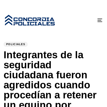
To
nav
PUBLISHED
Author
Published
IN:
on:
POLICIALES
Integrantes de la
seguridad
ciudadana fueron
agredidos cuando
procedían a retener
un equino por