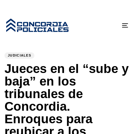
Tog
nav
PUBLISHED
Author
Published
IN:
on:
JUDICIALES
Jueces en el “sube y
baja” en los
tribunales de
Concordia.
Enroques para
reubicar a los