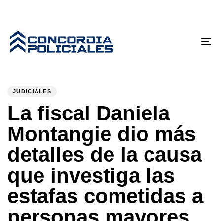
Tog
nav
PUBLISHED
Author
Published
IN:
on:
JUDICIALES
La fiscal Daniela
Montangie dio más
detalles de la causa
que investiga las
estafas cometidas a
personas mayores