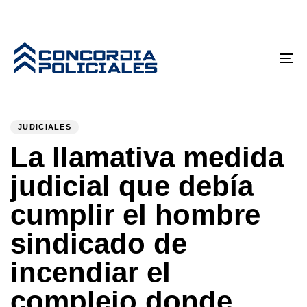
Tog
nav
PUBLISHED
Author
Published
IN:
on:
JUDICIALES
La llamativa medida
judicial que debía
cumplir el hombre
sindicado de
incendiar el
complejo donde