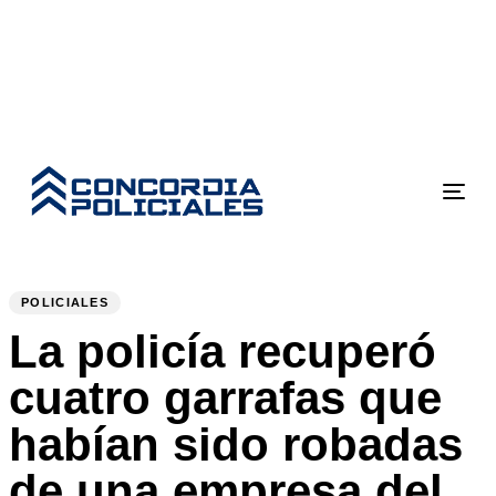
Toggle navigation
PUBLISHED
Author
Published
IN:
on:
POLICIALES
La policía recuperó
cuatro garrafas que
habían sido robadas
de una empresa del