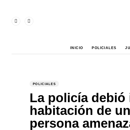
Type and hit enter
INICIO
POLICIALES
J
POLICIALES
PUBLISHED
Author
Published
IN:
on:
La policía debió 
habitación de u
persona amenaza