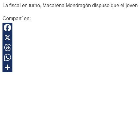
La fiscal en turno, Macarena Mondragón dispuso que el joven
Compartí en:
Facebook
X
Threads
WhatsApp
Share