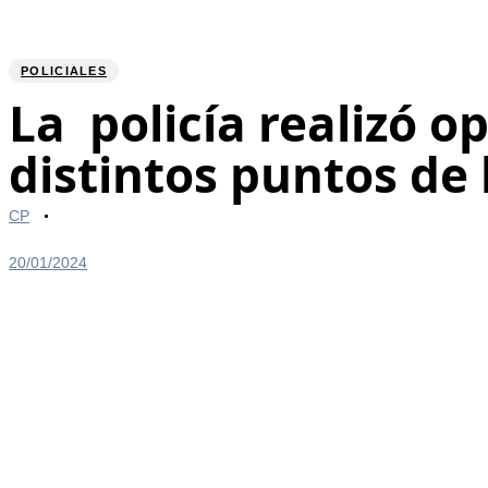
POLICIALES
PUBLISHED
Author
Published
La policía realizó o
IN:
on:
distintos puntos de 
CP
20/01/2024