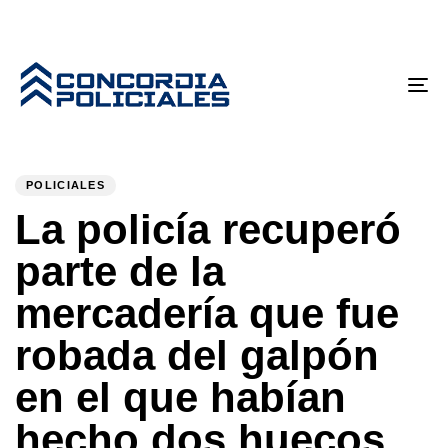
Tog
nav
PUBLISHED
Author
Published
IN:
on:
POLICIALES
La policía recuperó
parte de la
mercadería que fue
robada del galpón
en el que habían
hecho dos huecos