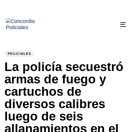
Tog
nav
PUBLISHED
Author
Published
IN:
on:
POLICIALES
La policía secuestró
armas de fuego y
cartuchos de
diversos calibres
luego de seis
allanamientos en el