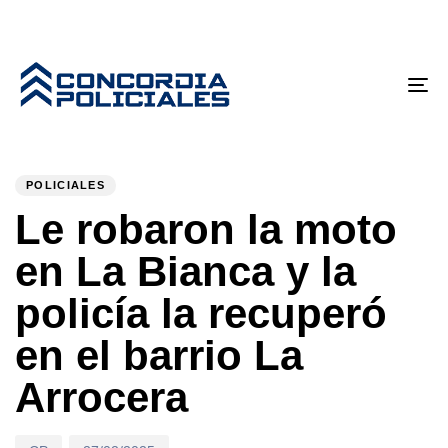
Tog
nav
PUBLISHED
Author
Published
IN:
on:
POLICIALES
Le robaron la moto
en La Bianca y la
policía la recuperó
en el barrio La
Arrocera