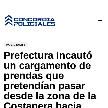
Tog
nav
PUBLISHED
Author
Published
IN:
on:
POLICIALES
Prefectura incautó
un cargamento de
prendas que
pretendían pasar
desde la zona de la
Costanera hacia