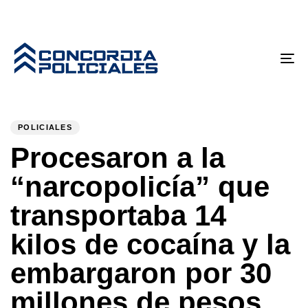
Tog
nav
PUBLISHED
Author
Published
IN:
on:
POLICIALES
Procesaron a la
“narcopolicía” que
transportaba 14
kilos de cocaína y la
embargaron por 30
millones de pesos