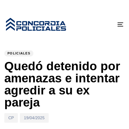
Tog
nav
PUBLISHED
Author
Published
IN:
on:
POLICIALES
Quedó detenido por
amenazas e intentar
agredir a su ex
pareja
CP
19/04/2025