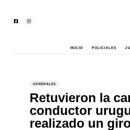
Type and hit enter
INICIO
POLICIALES
J
GENERALES
PUBLISHED
Author
Published
IN:
on:
Retuvieron la c
conductor urugu
realizado un gir