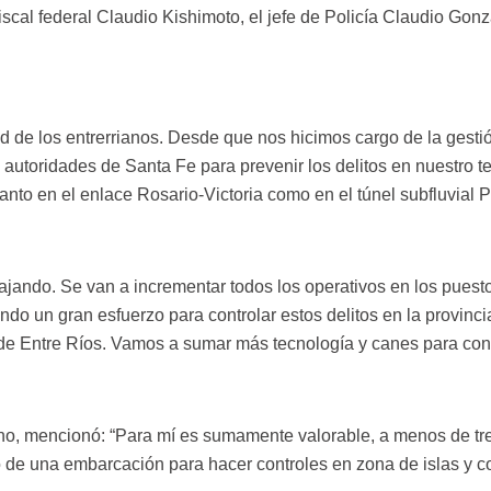
fiscal federal Claudio Kishimoto, el jefe de Policía Claudio Gon
idad de los entrerrianos. Desde que nos hicimos cargo de la ge
s autoridades de Santa Fe para prevenir los delitos en nuestro t
tanto en el enlace Rosario-Victoria como en el túnel subfluvial
bajando. Se van a incrementar todos los operativos en los pues
iendo un gran esfuerzo para controlar estos delitos en la provinc
de Entre Ríos. Vamos a sumar más tecnología y canes para cont
nino, mencionó: “Para mí es sumamente valorable, a menos de tre
yo de una embarcación para hacer controles en zona de islas y 