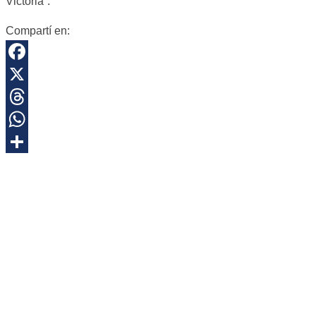
Victoria”.
Compartí en:
Facebook
X
Threads
WhatsApp
Share