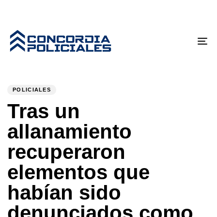
Tog
nav
PUBLISHED
Author
Published
IN:
on:
POLICIALES
Tras un
allanamiento
recuperaron
elementos que
habían sido
denunciados como