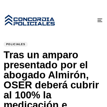
Tog
nav
PUBLISHED
Author
Published
IN:
on:
POLICIALES
Tras un amparo
presentado por el
abogado Almirón,
OSER deberá cubrir
al 100% la
medicación e