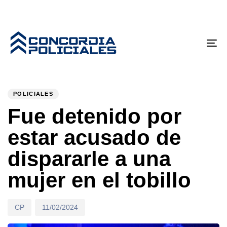
Tog
nav
PUBLISHED
Author
Published
IN:
on:
POLICIALES
Fue detenido por
estar acusado de
dispararle a una
mujer en el tobillo
CP
11/02/2024