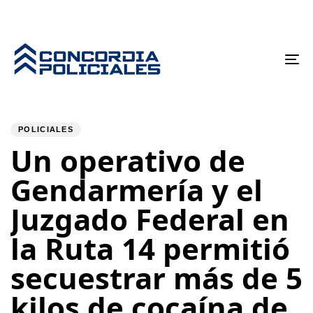
To
nav
PUBLISHED
Author
Published
IN:
on:
POLICIALES
Un operativo de
Gendarmería y el
Juzgado Federal en
la Ruta 14 permitió
secuestrar más de 5
kilos de cocaína de