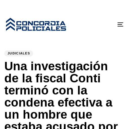
Tog
nav
PUBLISHED
Author
Published
IN:
on:
JUDICIALES
Una investigación
de la fiscal Conti
terminó con la
condena efectiva a
un hombre que
estaba acusado por